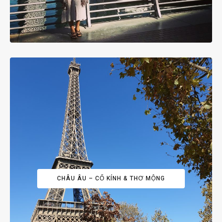
CHÂU ÂU – CỔ KÍNH & THƠ MỘNG