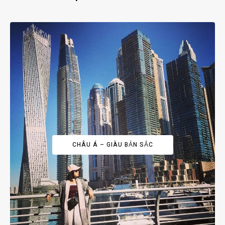
CHÂU Á – GIÀU BẢN SẮC