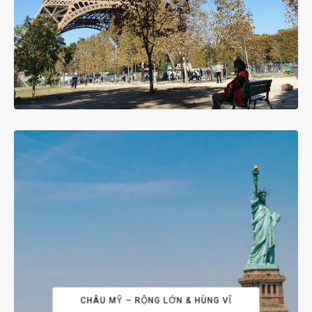
CHÂU MỸ – RỘNG LỚN & HÙNG VĨ