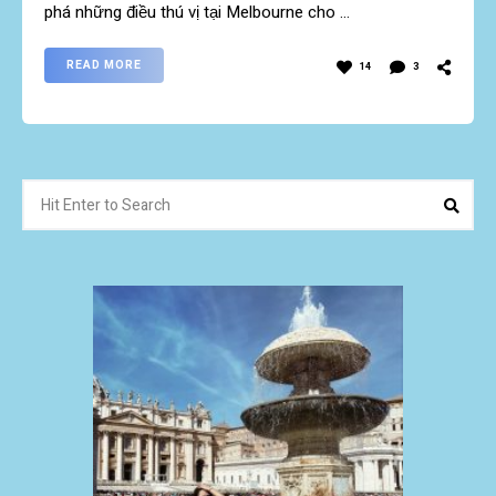
phá những điều thú vị tại Melbourne cho …
READ MORE
14
3
Search
Sear
for: