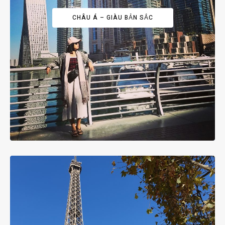
CHÂU Á – GIÀU BẢN SẮC