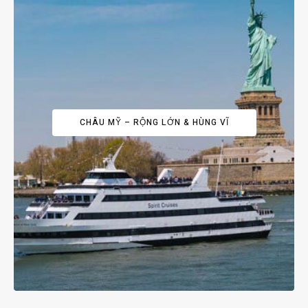
CHÂU MỸ – RỘNG LỚN & HÙNG VĨ