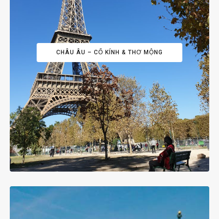
CHÂU ÂU – CỔ KÍNH & THƠ MỘNG