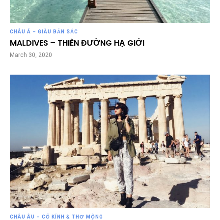
CHÂU Á – GIÀU BẢN SẮC
MALDIVES – THIÊN ĐƯỜNG HẠ GIỚI
March 30, 2020
CHÂU ÂU – CỔ KÍNH & THƠ MỘNG